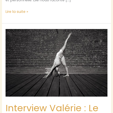
et personnelle. Elle nous raconte […]
Interview
Lire la suite »
Valérie
:
la
pole
dance
et
la
positivité
Interview Valérie : Le