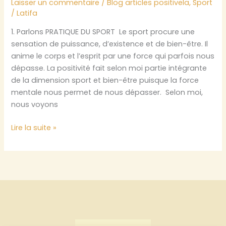
Laisser un commentaire
/
Blog articles positivela
,
Sport
/
Latifa
1. Parlons PRATIQUE DU SPORT Le sport procure une
sensation de puissance, d’existence et de bien-être. Il
anime le corps et l’esprit par une force qui parfois nous
dépasse. La positivité fait selon moi partie intégrante
de la dimension sport et bien-être puisque la force
mentale nous permet de nous dépasser. Selon moi,
nous voyons
Une
Lire la suite »
alliance
du
corps
et
de
l’esprit